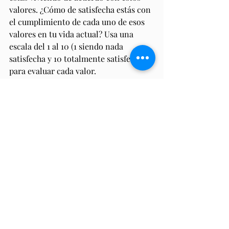
valores. ¿Cómo de satisfecha estás con 
el cumplimiento de cada uno de esos 
valores en tu vida actual? Usa una 
escala del 1 al 10 (1 siendo nada 
satisfecha y 10 totalmente satisfecha) 
para evaluar cada valor.
Planifica ajustes
: Si descubres áreas 
en las que no estás siendo coherente 
con tus valores, piensa en qué cambios 
podrías hacer para alinearte mejor con 
ellos. ¿Qué acciones concretas puedes 
tomar para vivir más de acuerdo con 
tus valores?
Identificar y vivir de acuerdo con 
nuestros valores es fundamental para 
llevar una vida auténtica y 