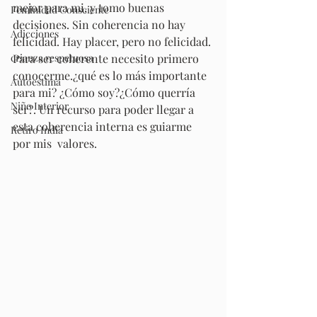
mejor para mi, y tomo buenas 
Feminidad Consciente
decisiones. Sin coherencia no hay 
Adicciones
felicidad. Hay placer, pero no felicidad.
crianza respetuosa
Para ser coherente necesito primero 
conocerme.¿qué es lo más importante 
Autoestima
para mi? ¿Cómo soy?¿Cómo querría 
Niño Interior
ser?. Un recurso para poder llegar a 
esta coherencia interna es guiarme 
Retiro India
por mis  valores. 