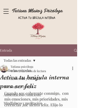
Tatiana Muñoz Psicóloga
Activa tu brújula interna
Entrada
Todas las entradas
Tatiana psicóloga
Todas las entradas
18 jun 2024
3 min de lectura
Activa tu brújula interna
TCA (anorexia y bulimia)
para ser feliz
Psicología y Terapia
Cuando soy coherente conmigo,  con 
Alimentación Consciente
mis emociones, mis prioridades, mis 
Mindfulness y meditación
creencias ,me siento feliz. Elijo lo 