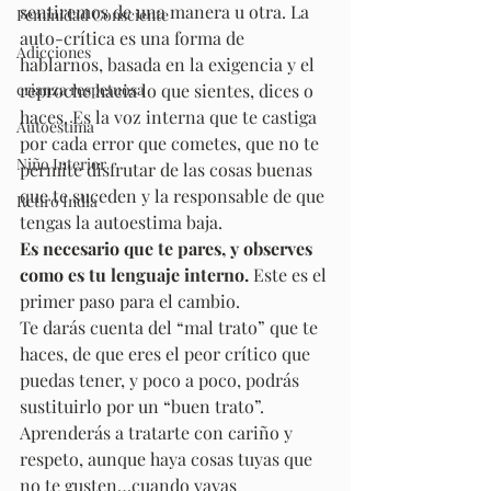
sentiremos de una manera u otra. La 
Feminidad Consciente
auto-crítica es una forma de 
Adicciones
hablarnos, basada en la exigencia y el 
crianza respetuosa
reproche hacia lo que sientes, dices o 
haces. Es la voz interna que te castiga 
Autoestima
por cada error que cometes, que no te 
Niño Interior
permite disfrutar de las cosas buenas 
que te suceden y la responsable de que 
Retiro India
tengas la autoestima baja.
Es necesario que te pares, y observes 
como es tu lenguaje interno.
 Este es el 
primer paso para el cambio.
Te darás cuenta del “mal trato” que te 
haces, de que eres el peor crítico que 
puedas tener, y poco a poco, podrás 
sustituirlo por un “buen trato”. 
Aprenderás a tratarte con cariño y 
respeto, aunque haya cosas tuyas que 
no te gusten…cuando vayas 