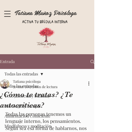
Tatiana Muñoz Psicóloga
Activa tu brújula interna
Entrada
Todas las entradas
Tatiana psicóloga
Todas las entradas
30 mar 2015
3 min de lectura
¿Cómo te tratas? ¿Te
TCA (anorexia y bulimia)
autocriticas?
Psicología y Terapia
Todas las personas tenemos un 
Alimentación Consciente
lenguaje interno, los pensamientos. 
Mindfulness y meditación
Según sea esa forma de hablarnos, nos 