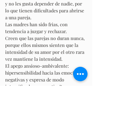
y no les gusta depender de nadie, por 
lo que tienen dificultades para abrirse 
a una pareja. 
Las madres han sido frias, con 
tendencia a juzgar y rechazar. 
Creen que las parejas no duran nunca, 
porque ellos mismos sienten que la 
intensidad de su amor por el otro rara 
vez mantiene la intensidad. 
El apego ansioso-ambivalente: 
hipersensibilidad hacia las emociones 
negativas y expresa de modo 
intensificado su angustia. Buscan 
niveles extremos de intimidad y temen 
que los abandonen o no les quieran lo 
suficiente. Tienen grandes dudas 
sobre ellos mismos y se sienten 
incomprendidos en las relaciones con 
los otros. 