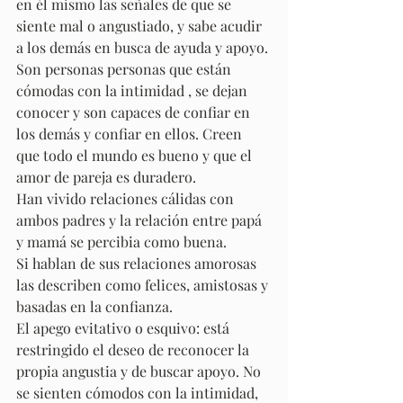
en él mismo las señales de que se 
siente mal o angustiado, y sabe acudir 
a los demás en busca de ayuda y apoyo. 
Son personas personas que están 
cómodas con la intimidad , se dejan 
conocer y son capaces de confiar en 
los demás y confiar en ellos. Creen 
que todo el mundo es bueno y que el 
amor de pareja es duradero. 
Han vivido relaciones cálidas con 
ambos padres y la relación entre papá 
y mamá se percibia como buena. 
Si hablan de sus relaciones amorosas 
las describen como felices, amistosas y 
basadas en la confianza. 
El apego evitativo o esquivo: está 
restringido el deseo de reconocer la 
propia angustia y de buscar apoyo. No 
se sienten cómodos con la intimidad, 