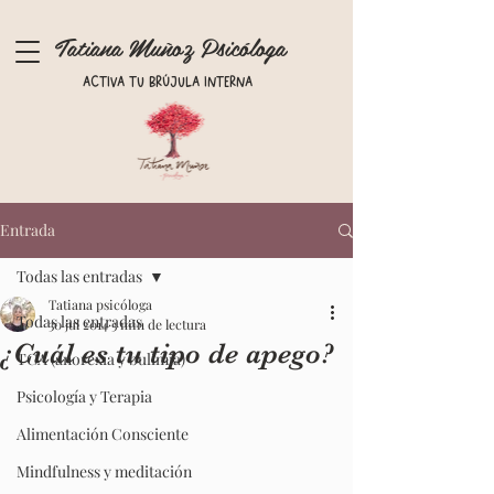
Tatiana Muñoz Psicóloga
Activa tu brújula interna
Entrada
Todas las entradas
Tatiana psicóloga
Todas las entradas
30 jul 2014
3 min de lectura
¿Cuál es tu tipo de apego?
TCA (anorexia y bulimia)
Psicología y Terapia
Alimentación Consciente
Mindfulness y meditación