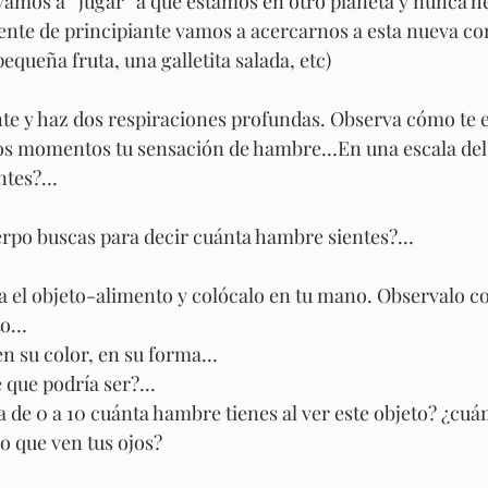
 vamos a “jugar” a que estamos en otro planeta y nunca h
nte de principiante vamos a acercarnos a esta nueva co
pequeña fruta, una galletita salada, etc)
e y haz dos respiraciones profundas. Observa cómo te e
tos momentos tu sensación de hambre…En una escala del 
entes?…
erpo buscas para decir cuánta hambre sientes?…
a el objeto-alimento y colócalo en tu mano. Observalo c
sto…
 en su color, en su forma…
e que podría ser?…
a de 0 a 10 cuánta hambre tienes al ver este objeto? ¿cu
o que ven tus ojos?