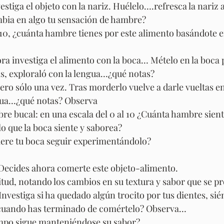
vestiga el objeto con la nariz. Huélelo….refresca la nariz 
mbia en algo tu sensación de hambre?
 10, ¿cuánta hambre tienes por este alimento basándote e
ora investiga el alimento con la boca… Mételo en la boca 
s, exploraló con la lengua…¿qué notas?
ro sólo una vez. Tras morderlo vuelve a darle vueltas en
ngua…¿qué notas? Observa
re bucal: en una escala del 0 al 10 ¿Cuánta hambre sient
o que la boca siente y saborea?
iere tu boca seguir experimentándolo?
 Decides ahora comerte este objeto-alimento.
itud, notando los cambios en su textura y sabor que se p
nvestiga si ha quedado algún trocito por tus dientes, sié
 cuando has terminado de comértelo? Observa…
mpo sigue manteniéndose su sabor?