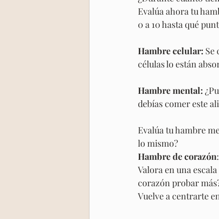
Evalúa ahora tu hamb
0 a 10 hasta qué pun
Hambre celular:
 Se
células lo están abs
Hambre mental:
 ¿Pu
debías comer este a
Evalúa tu hambre men
lo mismo?
Hambre de corazón
Valora en una escala 
corazón probar má
Vuelve a centrarte e