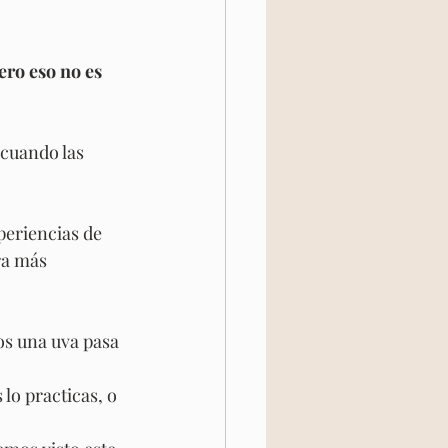
ro eso no es 
cuando las 
eriencias de 
ra más 
s una uva pasa 
lo practicas, o 