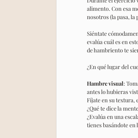
Durante el ejercicio
alimento. Con esa me
nosotros (la pasa, la 
Siéntate cómodament
evalúa cuál es en es
de hambriento te si
¿En qué lugar del cu
Hambre visual
: Tom
antes lo hubieras vi
Fíjate en su textura,
¿Qué te dice la ment
¿Evalúa en una escal
tienes basándote en l