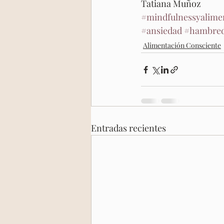
Tatiana Muñoz
#mindfulnessyalime
#ansiedad
#hambred
Alimentación Consciente
Entradas recientes