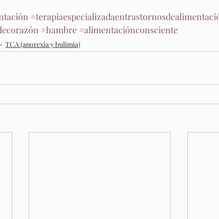
ntación
#terapiaespecializadaentrastornosdealimentaci
ecorazón
#hambre
#alimentaciónconsciente
TCA (anorexia y bulimia)