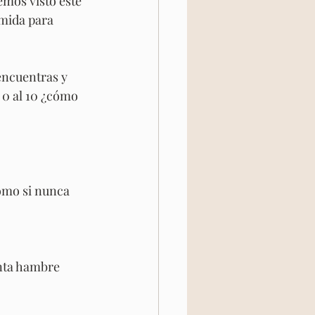
emos visto este 
mida para 
ncuentras y 
0 al 10 ¿cómo 
omo si nunca 
ánta hambre 