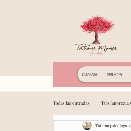
Bienveni@
Quién soy
Todas las entradas
TCA (anorexia y
Tatiana psicóloga
1
Mindfulness y meditación
F