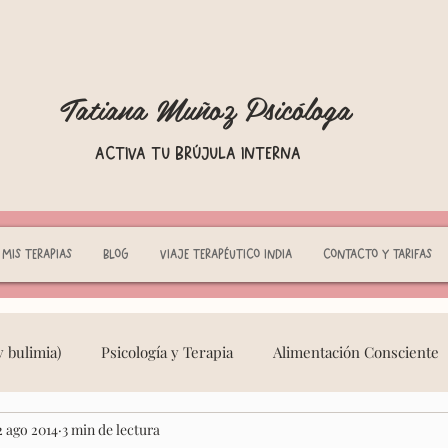
Tatiana Muñoz Psicóloga
Activa tu brújula interna
Mis terapias
Blog
Viaje terapéutico India
Contacto y tarifas
 bulimia)
Psicología y Terapia
Alimentación Consciente
2 ago 2014
3 min de lectura
eminidad Consciente
Adicciones
crianza respetuosa