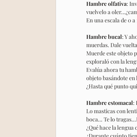
Hambre olfativa
: In
vuelvelo a oler…¿ca
En una escala de 0 a
Hambre bucal
: Y ah
muerdas. Dale vuelta
Muerde este objeto pe
exploraló con la le
Evalúa ahora tu hamb
objeto basándote en l
¿Hasta qué punto qu
Hambre estomacal
:
Lo masticas con lent
boca… Te lo tragas…I
¿Qué hace la lengua
¿Durante cuánto tie