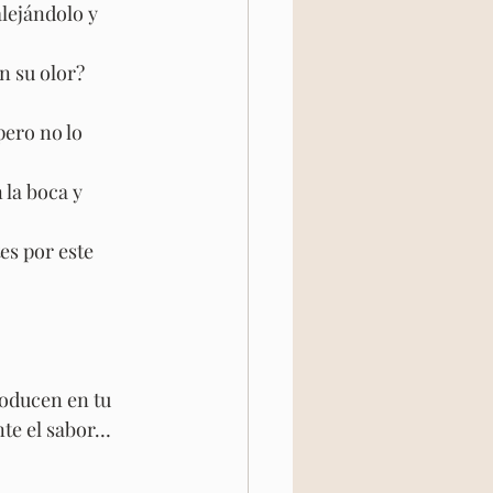
alejándolo y 
n su olor?
pero no lo 
 la boca y 
es por este 
roducen en tu 
nte el sabor…