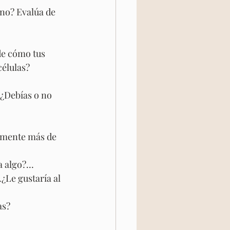
eno? Evalúa de 
de cómo tus 
células?
¿Debías o no 
u mente más de 
 a algo?…
¿Le gustaría al 
as?