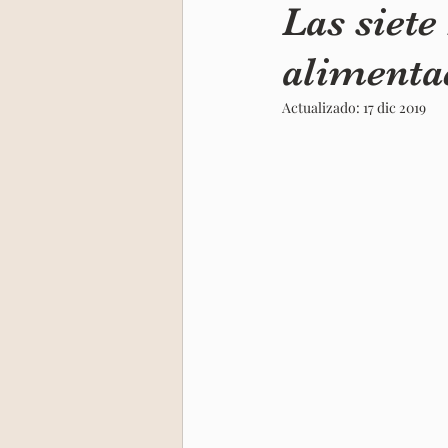
Las siete
alimenta
Niño Interior
Retiro India
Actualizado:
17 dic 2019