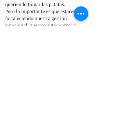
queriendo tomar las patatas.
Pero lo importante es que estaremos 
fortaleciendo nuestra gestión 
emocional, nuestro autocontrol. Y 
cuando ese músculo esté más fuerte, 
seremos más poderosos que nuestro 
sistema de recompensa cerebral.
¿Qué te ha parecido la propuesta? ¿Te 
apuntas esta regla de los 10 minutos 
para desarrollar tu autocontrol?
Entradas recientes
Ver todo