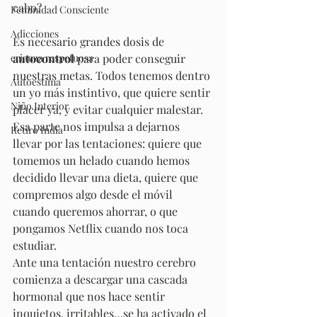
cabo?
Feminidad Consciente
Adicciones
Es necesario grandes dosis de 
crianza respetuosa
autocontrol
 para poder conseguir 
nuestras metas. Todos tenemos dentro 
Autoestima
un yo más instintivo, que quiere sentir 
Niño Interior
placer ya, y evitar cualquier malestar. 
Esa parte nos impulsa a dejarnos 
Retiro India
llevar por las tentaciones: quiere que 
tomemos un helado cuando hemos 
decidido llevar una dieta, quiere que 
compremos algo desde el móvil 
cuando queremos ahorrar, o que 
pongamos Netflix cuando nos toca 
estudiar.
Ante una tentación nuestro cerebro 
comienza a descargar una cascada 
hormonal que nos hace sentir 
inquietos, irritables…se ha activado el 