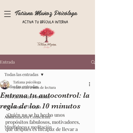
Tatiana Muñoz Psicóloga
Activa tu brújula interna
Entrada
Todas las entradas
Tatiana psicóloga
Todas las entradas
3 feb 2020
2 min de lectura
Entrena tu autocontrol: la
TCA (anorexia y bulimia)
regla de los 10 minutos
Psicología y Terapia
¿Quién no se ha hecho unos 
Alimentación Consciente
propósitos fabulosos, motivadores, 
Mindfulness y meditación
que después es incapaz de llevar a 