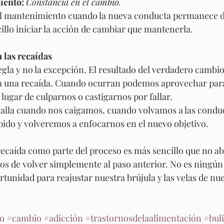
iento:
Constancia en el cambio.
 al mantenimiento cuando la nueva conducta permanece 
illo iniciar la acción de cambiar que mantenerla.
n las recaídas
regla y no la excepción. El resultado del verdadero cambi
a una recaída. Cuando ocurran podemos aprovechar para 
 lugar de culparnos o castigarnos por fallar.
 toalla cuando nos caigamos, cuando volvamos a las conduc
ido y volveremos a enfocarnos en el nuevo objetivo.
recaída como parte del proceso es más sencillo que no 
os de volver simplemente al paso anterior. No es ningún
tunidad para reajustar nuestra brújula y las velas de nu
o
#cambio
#adicción
#trastornosdelaalimentación
#bul