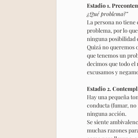
Estadio 1. Preconte
¿Qué problema?”
La persona no tiene 
problema, por lo qu
ninguna posibilidad 
Quizá no queremos o
que tenemos un prob
decimos que todo el 
excusamos y negamos
Estadio 2. Contemp
Hay una pequeña toma
conducta (fumar, no
ninguna acción.
Se siente ambivalenc
muchas razones para 