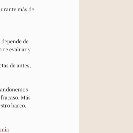
durante más de 
o depende de 
re evaluar y 
tas de antes, 
abandonemos 
 fracaso. Más 
estro barco.
imia