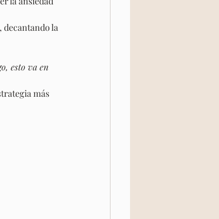
er la ansiedad 
, decantando la 
o, esto va en 
strategia más 