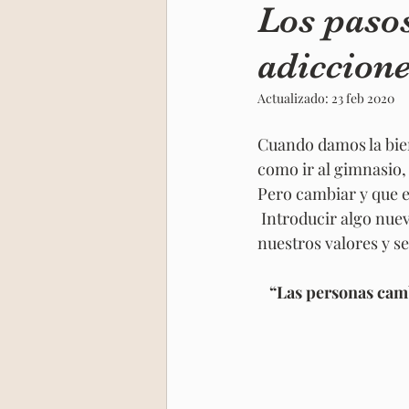
Los paso
adiccion
Niño Interior
Retiro India
Actualizado:
23 feb 2020
Cuando damos la bie
como ir al gimnasio,
Pero cambiar y que e
 Introducir algo nuevo y estable afecta a nuestra mente, conducta, mundo emocional y a 
nuestros valores y se
“Las personas camb