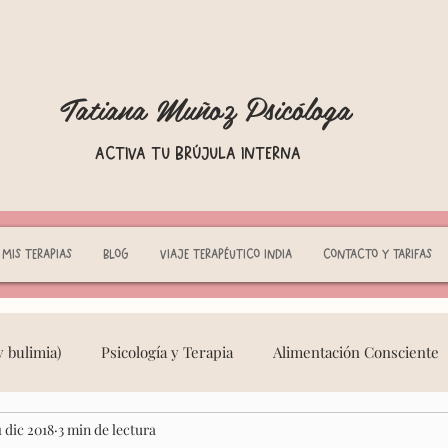
Tatiana Muñoz Psicóloga
Activa tu brújula interna
Mis terapias
Blog
Viaje terapéutico India
Contacto y tarifas
 bulimia)
Psicología y Terapia
Alimentación Consciente
1 dic 2018
3 min de lectura
eminidad Consciente
Adicciones
crianza respetuosa