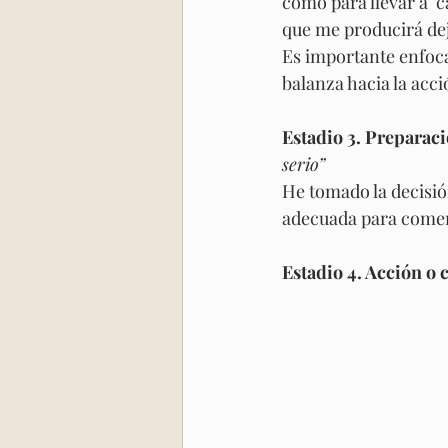
como para llevar a  c
que me producirá dej
Es importante enfoca
balanza hacia la acc
Estadio 3. Preparac
serio”
He tomado la decisió
adecuada para comenz
Estadio 4. Acción o