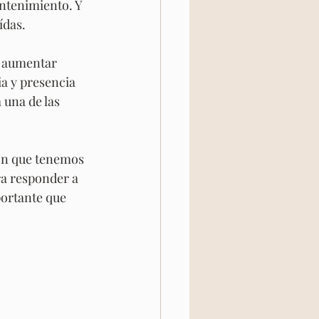
ntenimiento. Y 
ídas.
a y presencia 
una de las 
ón que tenemos 
a responder a 
ortante que  