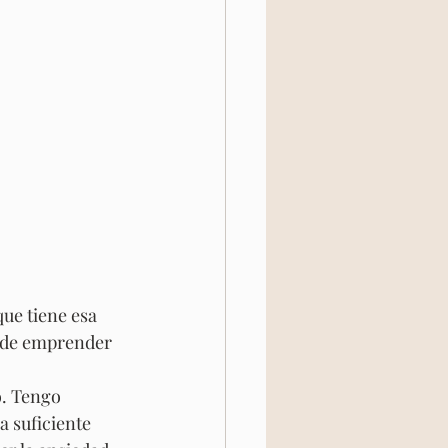
ue tiene esa 
 de emprender 
o. Tengo 
 suficiente 