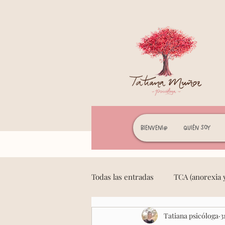
Bienveni@
Quién soy
Todas las entradas
TCA (anorexia y
Tatiana psicóloga
3
Mindfulness y meditación
F