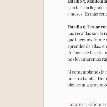
Estadio 5. Mantenim
Una fase ha llegado
9 meses. Es más senc
Estadio 6. Tratar co
Las recaídas son la 
qué hacemos frente 
aprender de ellas, en
En lugar de tirar la
nos levantaremos ráp
Si contemplamos la 
nuestra batalla. Hem
bien es una gran opor
#anorexia
#añonuev