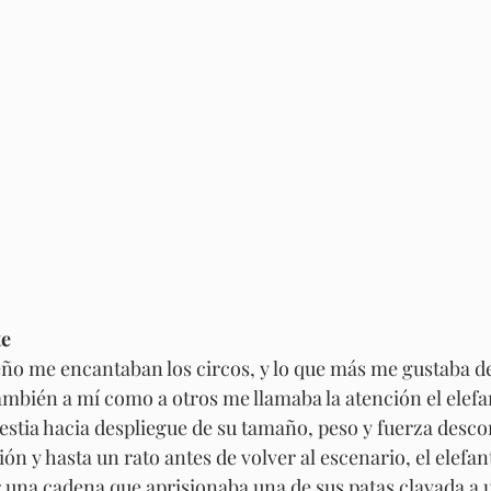
te
o me encantaban los circos, y lo que más me gustaba de 
ambién a mí como a otros me llamaba la atención el elefan
estia hacia despliegue de su tamaño, peso y fuerza des
ón y hasta un rato antes de volver al escenario, el elefa
 una cadena que aprisionaba una de sus patas clavada a