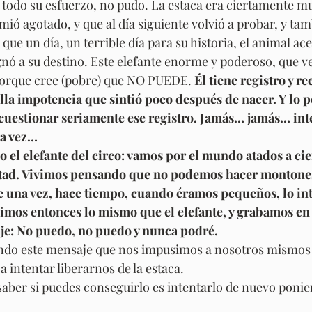
e todo su esfuerzo, no pudo. La estaca era ciertamente mu
mió agotado, y que al día siguiente volvió a probar, y tamb
que un día, un terrible día para su historia, el animal ace
gnó a su destino. Este elefante enorme y poderoso, que v
porque cree (pobre) que NO PUEDE. 
Él tiene registro y r
la impotencia que sintió poco después de nacer. Y lo p
 cuestionar seriamente ese registro. Jamás… jamás… int
a vez… 
el elefante del circo: vamos por el mundo atados a cie
rtad. Vivimos pensando que no podemos hacer montones
una vez, hace tiempo, cuando éramos pequeños, lo int
imos entonces lo mismo que el elefante, y grabamos en 
e: No puedo, no puedo y nunca podré.
ndo este mensaje que nos impusimos a nosotros mismos 
intentar liberarnos de la estaca. 
aber si puedes conseguirlo es intentarlo de nuevo ponie