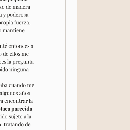
azo de madera 
a y poderosa 
ropia fuerza, 
lo mantiene 
unté entonces a 
o de ellos me 
es la pregunta 
bido ninguna 
rdaba cuando me 
algunos años 
a encontrar la 
staca parecida 
do sujeto a la 
, tratando de 