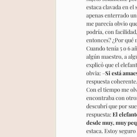
estaca clavada en el
apenas enterrado uno
me parecía obvio que
podría, con facilidad
entonces? ¿Por qué n
Cuando tenía 5 o 6 añ
algún maestro, a algú
explicó que el elefa
obvia: –
Si está amae
respuesta coherente.
Con el tiempo me olv
encontraba con otro
descubrí que por sue
respuesta:
 El elefan
desde muy, muy peq
estaca. Estoy seguro