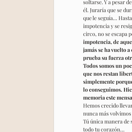
soltarse. Y a pesar d
él. Juraría que se dur
que le seguía… Hasta 
impotencia y se resi
circo, no se escapa 
impotencia, de aquel
jamás se ha vuelto a
prueba su fuerza otr
Todos somos un poco 
que nos restan libe
simplemente porque 
lo conseguimos. Hic
memoria este mensaj
Hemos crecido lleva
nunca más volvimos a 
Tú única manera de s
todo tu corazón…