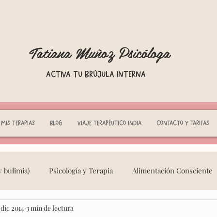
Tatiana Muñoz Psicóloga
Activa tu brújula interna
Mis terapias
Blog
Viaje terapéutico India
Contacto y tarifas
 bulimia)
Psicología y Terapia
Alimentación Consciente
 dic 2014
3 min de lectura
eminidad Consciente
Adicciones
crianza respetuosa