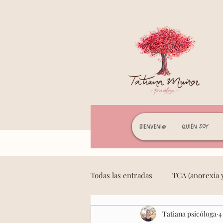
Bienveni@
Quién soy
Todas las entradas
TCA (anorexia y
Tatiana psicóloga
4
Mindfulness y meditación
F