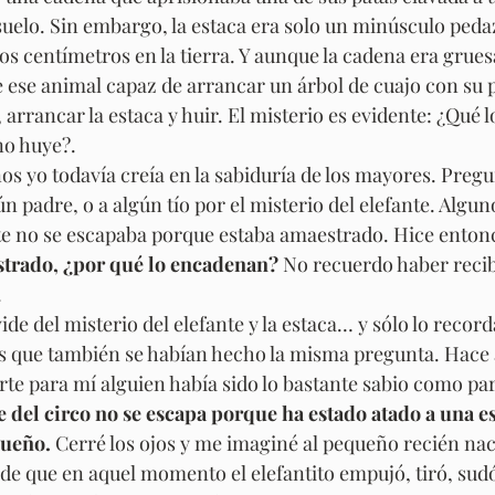
 suelo. Sin embargo, la estaca era solo un minúsculo ped
s centímetros en la tierra. Y aunque la cadena era grues
 ese animal capaz de arrancar un árbol de cuajo con su p
, arrancar la estaca y huir. El misterio es evidente: ¿Qué 
o huye?. 
os yo todavía creía en la sabiduría de los mayores. Preg
n padre, o a algún tío por el misterio del elefante. Algun
nte no se escapaba porque estaba amaestrado. Hice entonc
strado, ¿por qué lo encadenan?
 No recuerdo haber reci
 
ide del misterio del elefante y la estaca… y sólo lo reco
s que también se habían hecho la misma pregunta. Hace 
rte para mí alguien había sido lo bastante sabio como par
te del circo no se escapa porque ha estado atado a una e
ueño.
 Cerré los ojos y me imaginé al pequeño recién naci
 de que en aquel momento el elefantito empujó, tiró, sudó