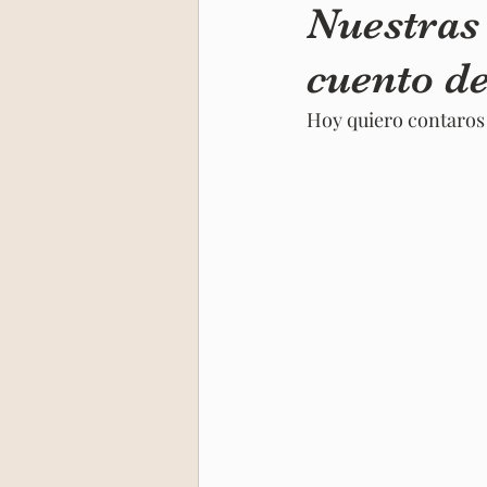
Nuestras
cuento de
Niño Interior
Retiro India
Hoy quiero contaros 