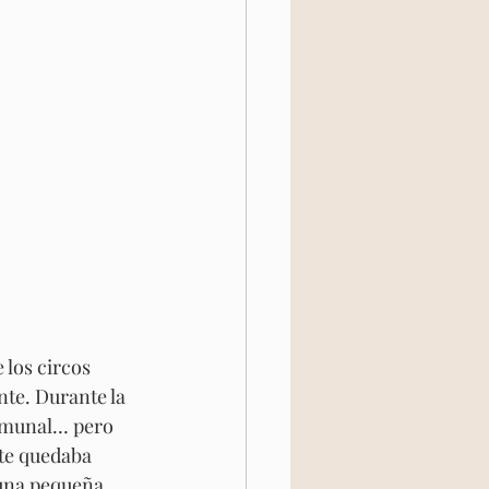
los circos 
te. Durante la 
comunal… pero 
nte quedaba 
 una pequeña 