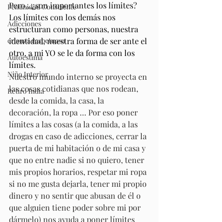
Pero…¿son importantes los límites?
Feminidad Consciente
Los límites con los demás nos 
Adicciones
estructuran como personas, nuestra 
crianza respetuosa
identidad, nuestra forma de ser ante el 
otro, a mi YO se le da forma con los 
Autoestima
límites.
Niño Interior
Nuestro mundo interno se proyecta en 
las cosas cotidianas que nos rodean, 
Retiro India
desde la comida, la casa, la 
decoración, la ropa … Por eso poner 
límites a las cosas (a la comida, a las 
drogas en caso de adicciones, cerrar la 
puerta de mi habitación o de mi casa y 
que no entre nadie si no quiero, tener 
mis propios horarios, respetar mi ropa 
si no me gusta dejarla, tener mi propio 
dinero y no sentir que abusan de él o 
que alguien tiene poder sobre mi por 
dármelo) nos ayuda a poner límites 