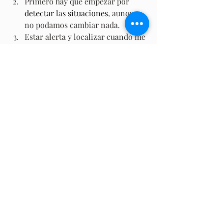
Primero hay que empezar por 
detectar las situaciones
, aunque 
no podamos cambiar nada.
Estar alerta y localizar cuando me 
sienta mal algo (a veces 
respondemos tan 
automáticamente que no 
pensamos si me gusta o no lo que 
me están diciendo).
Recordar que seguimos queriendo 
a esa persona, que NO ES MALO, 
ponerle un límite…
Cuando lo tengamos claro 
internamente empezará a salir 
solo…
Soportar la culpa inicial, no 
estamos acostumbrados! Pero 
pasará.
Confiar en uno mismo, ya se irá 