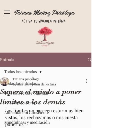
Tatiana Muñoz Psicóloga
Activa tu brújula interna
Entrada
Todas las entradas
Tatiana psicóloga
Todas las entradas
24 may 2015
3 min de lectura
Supera el miedo a poner
TCA (anorexia y bulimia)
límites a los demás
Psicología y Terapia
Los límites no parecen estar muy bien 
Alimentación Consciente
vistos, los rechazamos o nos cuesta 
Mindfulness y meditación
ponerlos.