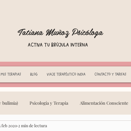
Tatiana Muñoz Psicóloga
Activa tu brújula interna
Mis terapias
Blog
Viaje terapéutico India
Contacto y tarifas
 bulimia)
Psicología y Terapia
Alimentación Consciente
5 feb 2020
2 min de lectura
eminidad Consciente
Adicciones
crianza respetuosa