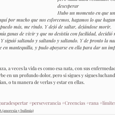
desesperar 
Hubo un momento en que una d
e aquí por mucho que nos esforcemos, hagamos lo que haga
 puedo más, me rindo. Y dejó de saltar, dejándose morir. 
nía ganas de vivir y que no desistía con facilidad, decidió 
 Y siguió saltando y saltando y saltando. Y de pronto la na
 en mantequilla, y pudo apoyarse en ella para dar un impu
nza, a veces la vida es como esa nata, con sus enfermedad
be en un profundo dolor, pero si sigues y sigues luchando
n, o tu manera de verlas y estar en ellas.  
paradespertar
#perseverancia
#Creencias
#rana
#límite
 (anorexia y bulimia)