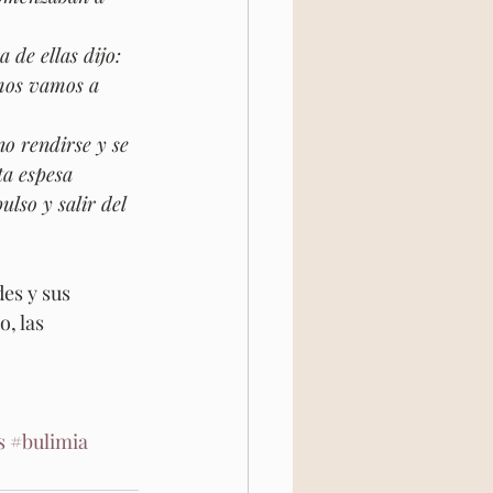
e ellas dijo:  
mos vamos a 
no rendirse y se 
ta espesa 
lso y salir del 
es y sus 
, las 
s
#bulimia