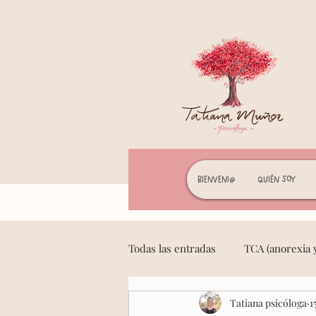
Bienveni@
Quién soy
Todas las entradas
TCA (anorexia y
Tatiana psicóloga
1
Mindfulness y meditación
F