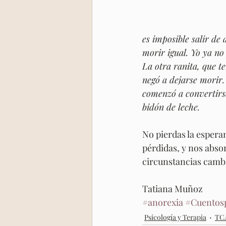
es imposible salir d
morir igual. Yo ya no
La otra ranita, que te
negó a dejarse morir.
comenzó a convertirse
bidón de leche. 
No pierdas la espera
pérdidas, y nos absor
circunstancias cambia
Tatiana Muñoz 
#anorexia
#Cuentos
Psicología y Terapia
TCA