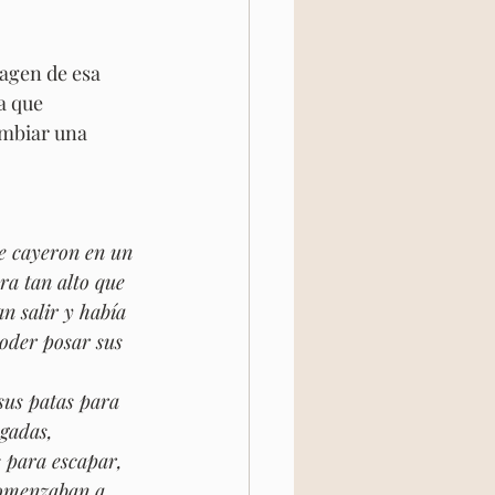
agen de esa 
a que 
ambiar una 
e cayeron en un 
ra tan alto que 
n salir y había 
der posar sus 
sus patas para 
gadas, 
 para escapar, 
Comenzaban a 