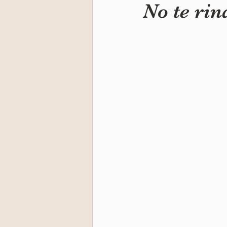
No te rin
Niño Interior
Retiro India